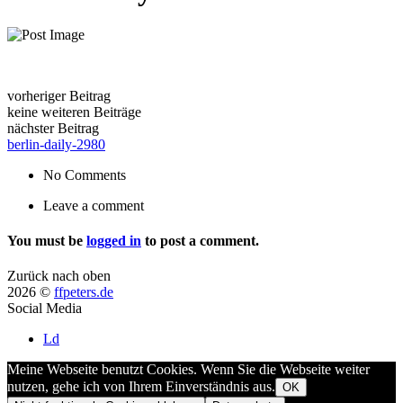
vorheriger Beitrag
keine weiteren Beiträge
nächster Beitrag
berlin-daily-2980
No Comments
Leave a comment
You must be
logged in
to post a comment.
Zurück nach oben
2026 ©
ffpeters.de
Social Media
Ld
Meine Webseite benutzt Cookies. Wenn Sie die Webseite weiter
nutzen, gehe ich von Ihrem Einverständnis aus.
OK